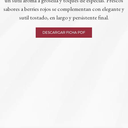
un sutil aroma a grosella y toques de especias. Frescos
sabores a berries rojos se complementan con elegante y
sutil tostado, en largo y persistente final.
DESCARGAR FICHA PDF