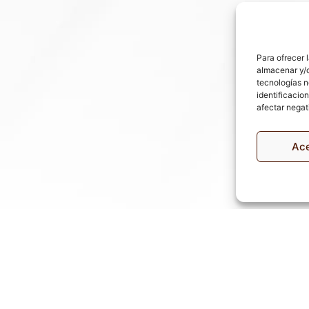
Para ofrecer 
almacenar y/o
tecnologías n
identificacion
afectar negat
Ac
Política 