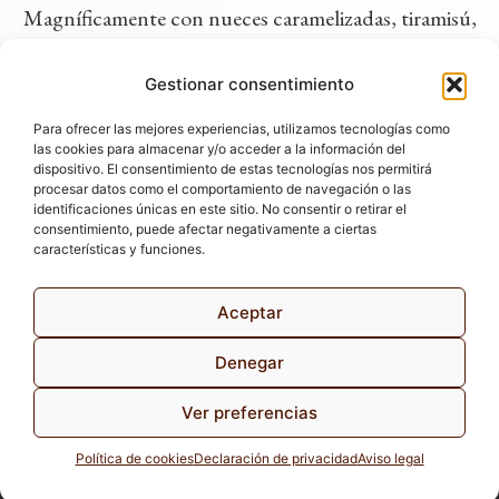
Magníficamente con nueces caramelizadas, tiramisú,
tarta de merengue de avellanas y quesos brie.
Gestionar consentimiento
DESCARGAR FICHA PDF
Para ofrecer las mejores experiencias, utilizamos tecnologías como
las cookies para almacenar y/o acceder a la información del
dispositivo. El consentimiento de estas tecnologías nos permitirá
procesar datos como el comportamiento de navegación o las
identificaciones únicas en este sitio. No consentir o retirar el
VINUM NOBILE, S.L.
consentimiento, puede afectar negativamente a ciertas
C/ Joaquín Turina, 2.
características y funciones.
28224 Pozuelo de Alarcón (Madrid)
Tel. 91 799 22 80
E-mail:
comercial@vinumnobile.com
Aceptar
Política de Privacidad
Denegar
Aviso Legal
Ver preferencias
Configuración de Cookies
Política de cookies
Declaración de privacidad
Aviso legal