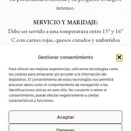
intenso.
SERVICIO Y MARIDAJE
:
Debe ser servido a una temperatura entre 15° y 16°
C
con carnes rojas, quesos curados y embutidos
ibéricos.
Gestionar consentimiento
DESCARGAR FICHA PDF
Para ofrecer las mejores experiencias, utilizamos tecnologías como
las cookies para almacenar y/o acceder a la información del
dispositivo. El consentimiento de estas tecnologías nos permitirá
procesar datos como el comportamiento de navegación o las
identificaciones únicas en este sitio. No consentir o retirar el
VINUM NOBILE, S.L.
consentimiento, puede afectar negativamente a ciertas
C/ Joaquín Turina, 2.
características y funciones.
28224 Pozuelo de Alarcón (Madrid)
Tel. 91 799 22 80
E-mail:
comercial@vinumnobile.com
Aceptar
Política de Privacidad
Denegar