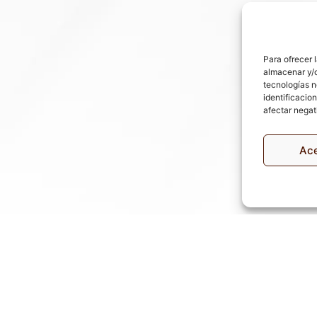
Para ofrecer 
almacenar y/o
tecnologías n
identificacion
afectar negat
Ac
Política 